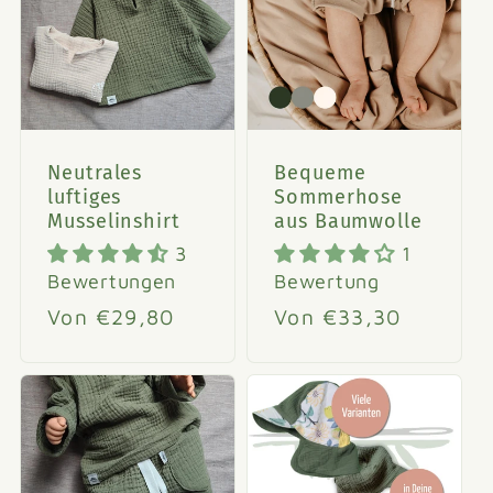
Neutrales
Bequeme
luftiges
Sommerhose
Musselinshirt
aus Baumwolle
3
1
Bewertungen
Bewertung
Normaler
Von €29,80
Normaler
Von €33,30
Preis
Preis