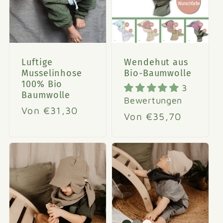
Luftige
Wendehut aus
Musselinhose
Bio-Baumwolle
100% Bio
3
Baumwolle
Bewertungen
Normaler
Von €31,30
Normaler
Von €35,70
Preis
Preis