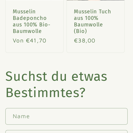
Musselin
Musselin Tuch
Badeponcho
aus 100%
aus 100% Bio-
Baumwolle
Baumwolle
(Bio)
Normaler
Von €41,70
Normaler
€38,00
Preis
Preis
Suchst du etwas
Bestimmtes?
Name