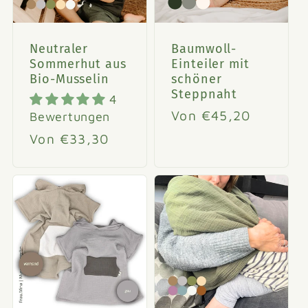
Neutraler
Baumwoll-
Sommerhut aus
Einteiler mit
Bio-Musselin
schöner
Steppnaht
4
Normaler
Von €45,20
Bewertungen
Preis
Normaler
Von €33,30
Preis